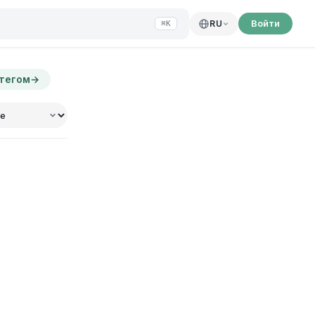
Войти
RU
⌘K
 тегом
→