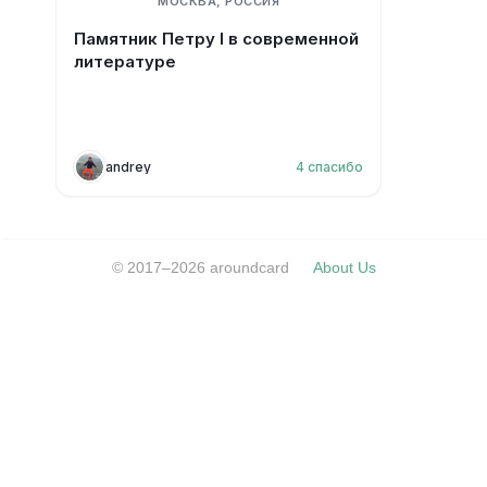
МОСКВА, РОССИЯ
Памятник Петру I в современной
литературе
andrey
4
спасибо
© 2017–2026 aroundcard
About Us