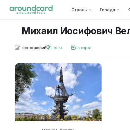
Страны
Города
К
smart travel tools
Михаил Иосифович Ве
1
фотографий
1
мест
на карте