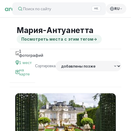
Поиск по сайту
RU
⌘K
Мария-Антуанетта
Посмотреть места с этим тегом
→
1
фотографий
1
мест
Сортировка
на
карте