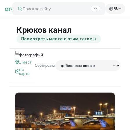
Поиск по сайту
RU
⌘K
Крюков канал
Посмотреть места с этим тегом
→
1
фотографий
1
мест
Сортировка
на
карте