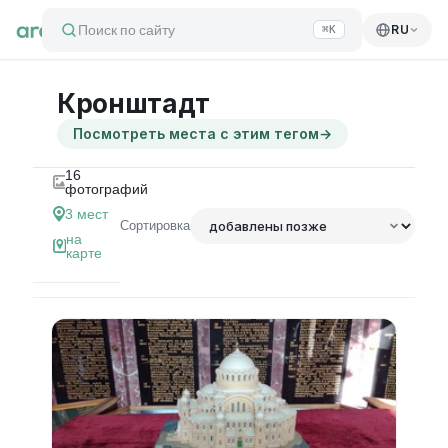
Поиск по сайту
RU
⌘K
Кронштадт
Посмотреть места с этим тегом
→
16
фотографий
3
мест
Сортировка
на
карте