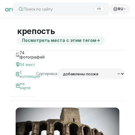
Поиск по сайту
RU
⌘K
крепость
Посмотреть места с этим тегом
→
74
фотографий
34
мест
1
Сортировка
коллекций
на
карте