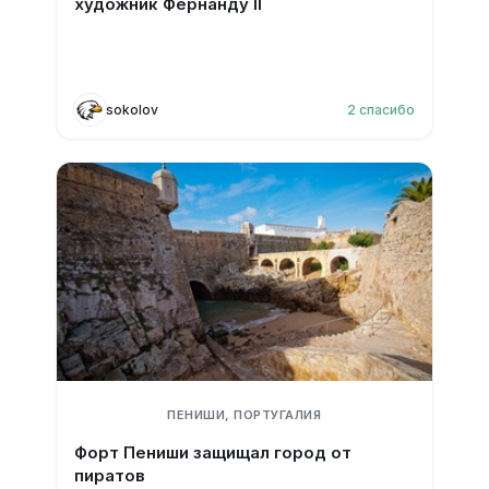
художник Фернанду II
sokolov
2
спасибо
ПЕНИШИ, ПОРТУГАЛИЯ
Форт Пениши защищал город от
пиратов