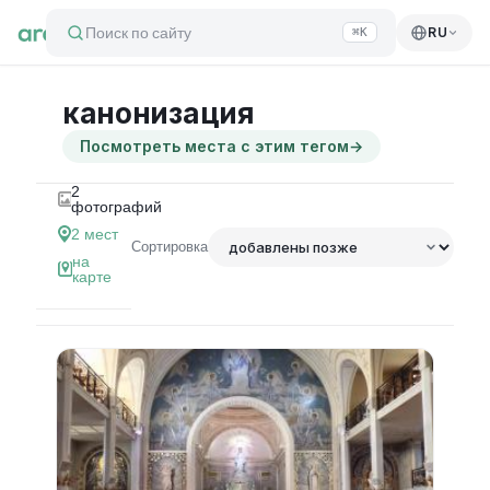
Поиск по сайту
RU
⌘K
канонизация
Посмотреть места с этим тегом
→
2
фотографий
2
мест
Сортировка
на
карте