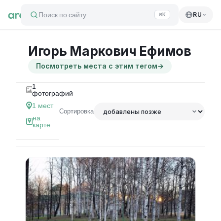
Поиск по сайту
RU
⌘K
Игорь Маркович Ефимов
Посмотреть места с этим тегом
→
1
фотографий
1
мест
Сортировка
на
карте