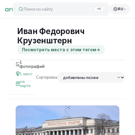
Поиск по сайту
RU
⌘K
Иван Федорович
Крузенштерн
Посмотреть места с этим тегом
→
1
фотографий
1
мест
Сортировка
на
карте