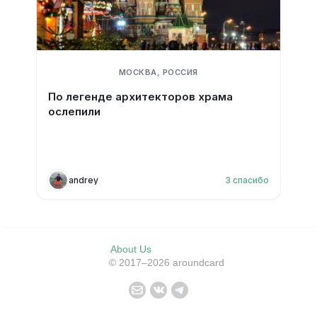
МОСКВА, РОССИЯ
По легенде архитекторов храма
ослепили
andrey
3
спасибо
About Us
© 2017–2026 aroundcard