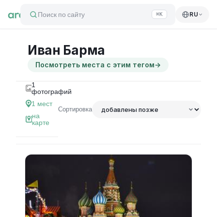
Поиск по сайту
RU
⌘K
Иван Барма
Посмотреть места с этим тегом
→
1
фотографий
1
мест
Сортировка
на
карте