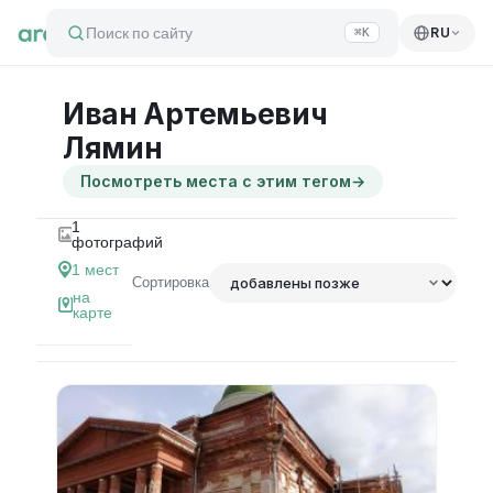
Поиск по сайту
RU
⌘K
Иван Артемьевич
Лямин
Посмотреть места с этим тегом
→
1
фотографий
1
мест
Сортировка
на
карте