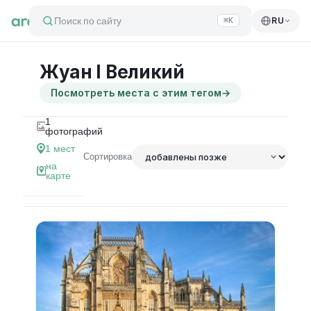
Поиск по сайту
RU
⌘K
Жуан I Великий
Посмотреть места с этим тегом
→
1
фотографий
1
мест
Сортировка
на
карте