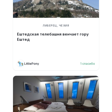
ЛИБЕРЕЦ, ЧЕХИЯ
Ештедская телебашня венчает гору
Ештед
LittlePony
1
спасибо