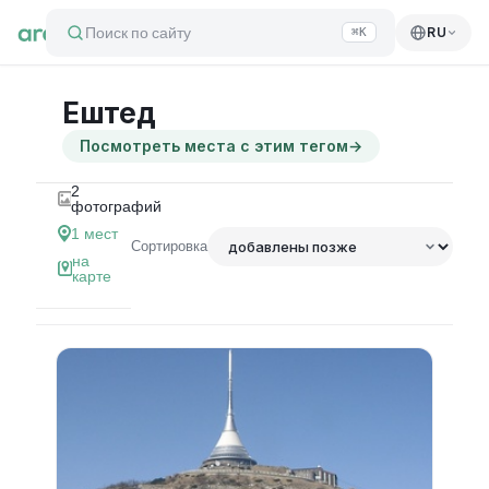
Поиск по сайту
RU
⌘K
Ештед
Посмотреть места с этим тегом
→
2
фотографий
1
мест
Сортировка
на
карте