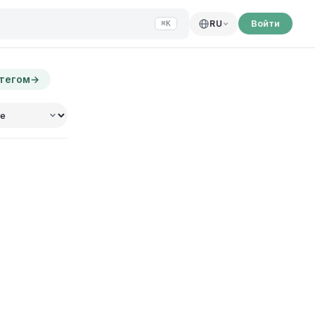
Войти
RU
⌘K
 тегом
→