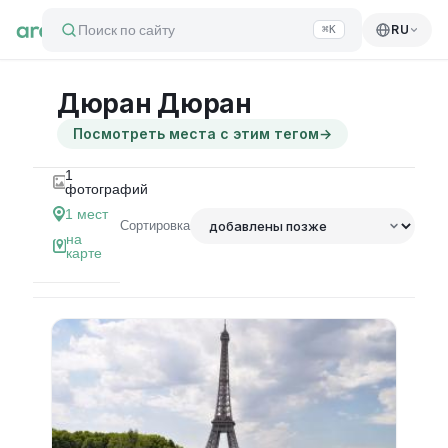
Поиск по сайту
RU
⌘K
Дюран Дюран
Посмотреть места с этим тегом
→
1
фотографий
1
мест
Сортировка
на
карте