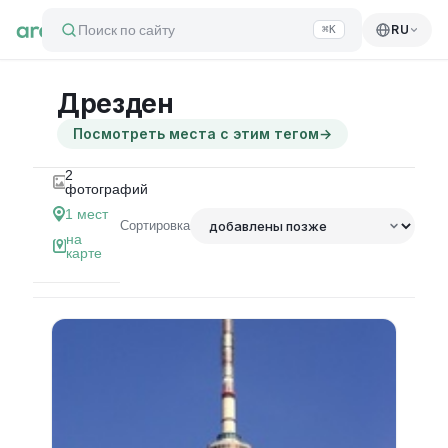
Поиск по сайту
RU
⌘K
Дрезден
Посмотреть места с этим тегом
→
2
фотографий
1
мест
Сортировка
на
карте