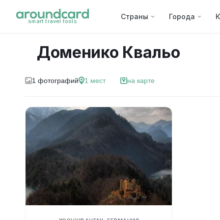
Страны
Города
К
smart travel tools
Доменико Квальо
1
фотографий
1
мест
на карте