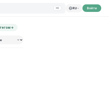
Войти
RU
⌘K
 тегом
→