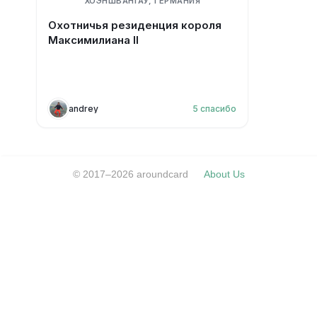
ХОЭНШВАНГАУ, ГЕРМАНИЯ
Охотничья резиденция короля
Максимилиана II
andrey
5
спасибо
© 2017–2026 aroundcard
About Us