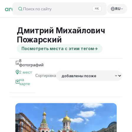
Поиск по сайту
RU
⌘K
Дмитрий Михайлович
Пожарский
Посмотреть места с этим тегом
→
8
фотографий
2
мест
Сортировка
на
карте