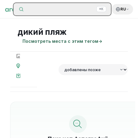
Поиск по сайту
RU
⌘K
дикий пляж
Посмотреть места с этим тегом
→
0
фотографий
0
мест
Сортировка
на
карте