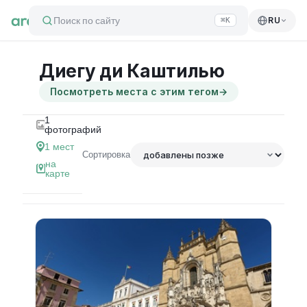
Поиск по сайту
RU
⌘K
Диегу ди Каштилью
Посмотреть места с этим тегом
→
1
фотографий
1
мест
Сортировка
на
карте