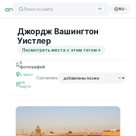
Поиск по сайту
RU
⌘K
Джордж Вашингтон
Уистлер
Посмотреть места с этим тегом
→
1
фотографий
1
мест
Сортировка
на
карте