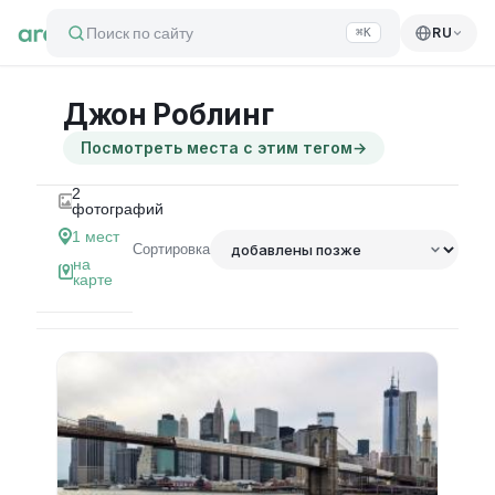
Поиск по сайту
RU
⌘K
Джон Роблинг
Посмотреть места с этим тегом
→
2
фотографий
1
мест
Сортировка
на
карте