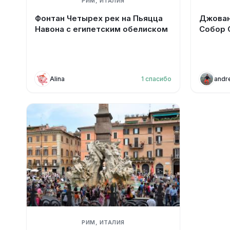
РИМ, ИТАЛИЯ
Фонтан Четырех рек на Пьяцца
Джован
Навона с египетским обелиском
Собор 
Alina
1
спасибо
andr
РИМ, ИТАЛИЯ