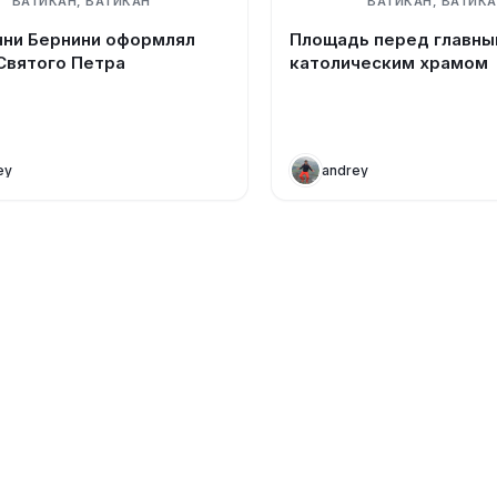
ВАТИКАН, ВАТИКАН
ВАТИКАН, ВАТИК
ни Бернини оформлял
Площадь перед главн
Святого Петра
католическим храмом
ey
andrey