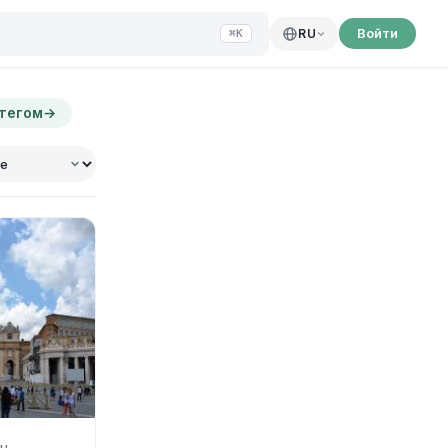
Войти
RU
⌘K
 тегом
→