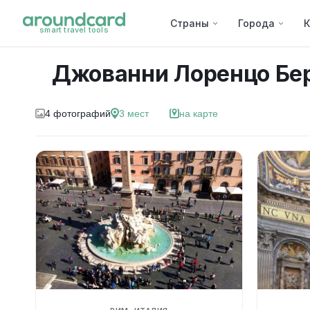
Страны
Города
К
smart travel tools
Джованни Лоренцо Бе
4
фотографий
3
мест
на карте