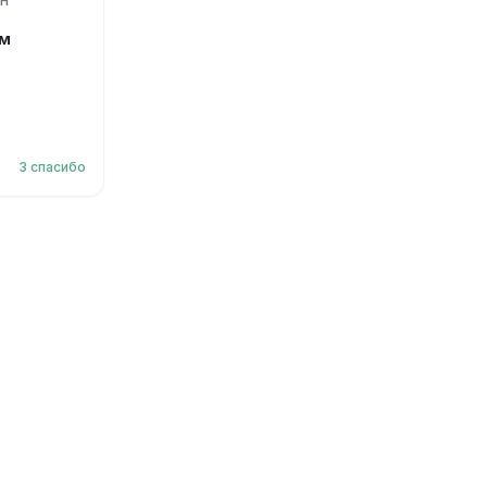
АН
ым
3
спасибо