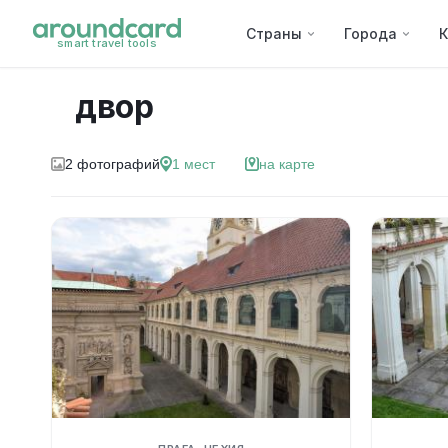
Страны
Города
К
smart travel tools
двор
2
фотографий
1
мест
на карте