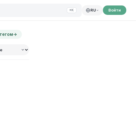
Войти
RU
⌘K
 тегом
→