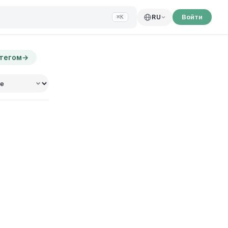
Войти
RU
⌘K
 тегом
→