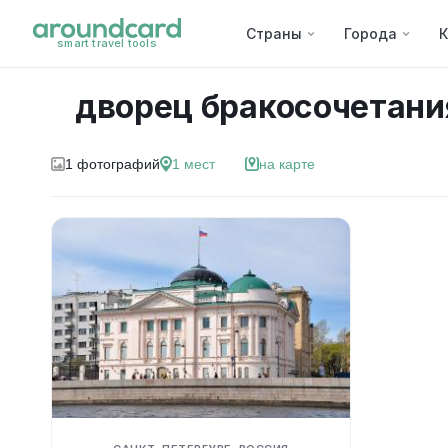
Страны
Города
К
smart travel tools
дворец бракосочетани
1
фотографий
1
мест
на карте