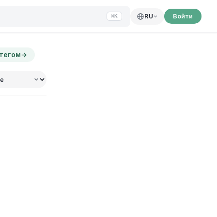
Войти
RU
⌘K
 тегом
→