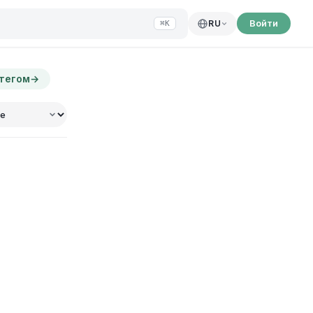
Войти
RU
⌘K
 тегом
→