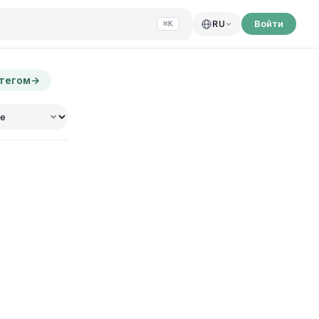
Войти
RU
⌘K
 тегом
→