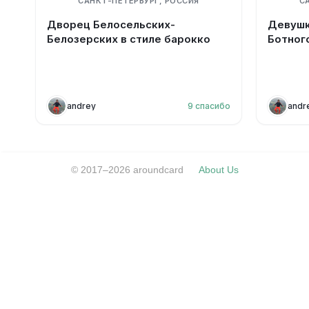
САНКТ-ПЕТЕРБУРГ, РОССИЯ
С
Дворец Белосельских-
Девушк
Белозерских в стиле барокко
Ботног
andrey
9
спасибо
andr
© 2017–2026 aroundcard
About Us