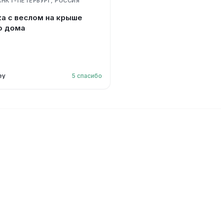
АНКТ-ПЕТЕРБУРГ, РОССИЯ
а с веслом на крыше
о дома
ey
5
спасибо