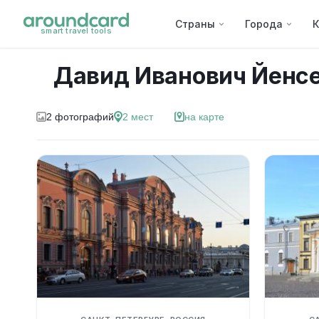
Страны
Города
К
smart travel tools
Давид Иванович Йенс
2
фотографий
2
мест
на карте