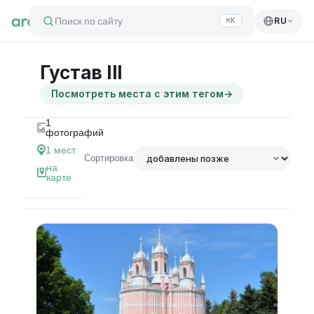
Поиск по сайту
RU
⌘K
Густав III
Посмотреть места с этим тегом
→
1
фотографий
1
мест
Сортировка
на
карте