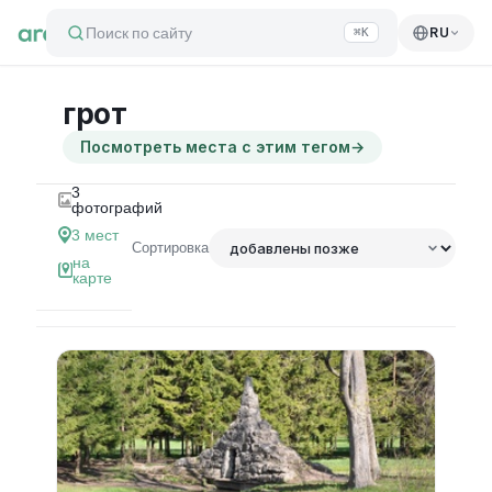
Поиск по сайту
RU
⌘K
грот
Посмотреть места с этим тегом
→
3
фотографий
3
мест
Сортировка
на
карте