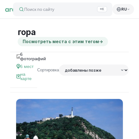
Поиск по сайту
RU
⌘K
гора
Посмотреть места с этим тегом
→
6
фотографий
6
мест
Сортировка
на
карте