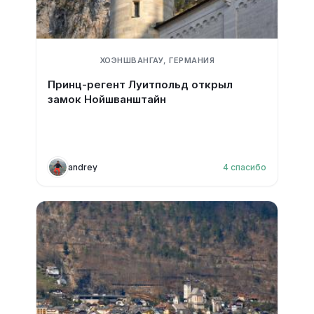
ХОЭНШВАНГАУ, ГЕРМАНИЯ
Принц-регент Луитпольд открыл
замок Нойшванштайн
andrey
4
спасибо