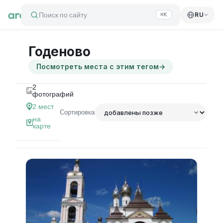
Поиск по сайту
RU
⌘K
Годеново
Посмотреть места с этим тегом
→
2
фотографий
2
мест
Сортировка
на
карте