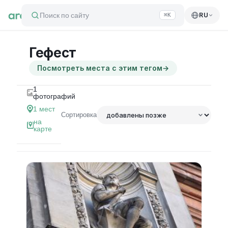
Поиск по сайту
RU
⌘K
Гефест
Посмотреть места с этим тегом
→
1
фотографий
1
мест
Сортировка
на
карте