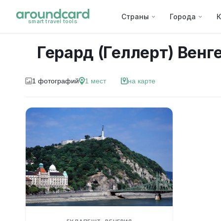
Страны
Города
К
smart travel tools
Герард (Геллерт) Венг
1
фотографий
1
мест
на карте