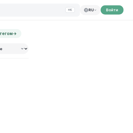
Войти
RU
⌘K
 тегом
→