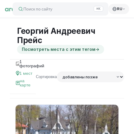
Поиск по сайту
RU
⌘K
Георгий Андреевич
Прейс
Посмотреть места с этим тегом
→
1
фотографий
1
мест
Сортировка
на
карте