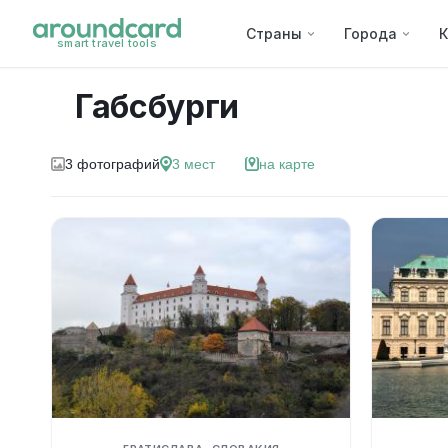
Страны
Города
К
smart travel tools
Габсбурги
3
фотографий
3
мест
на карте