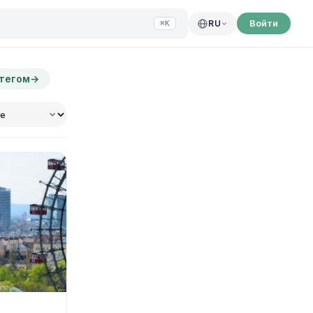
Войти
RU
⌘K
 тегом
→