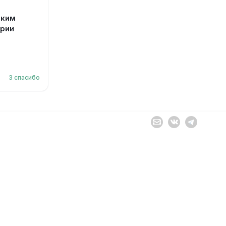
оким
грии
3
спасибо