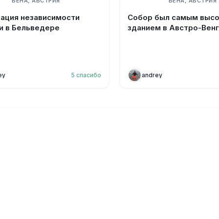
ВЕНА, АВСТРИЯ
ВЕНА, АВСТРИЯ
ация независимости
Собор был самым выс
и в Бельведере
зданием в Австро-Вен
ey
5
спасибо
andrey