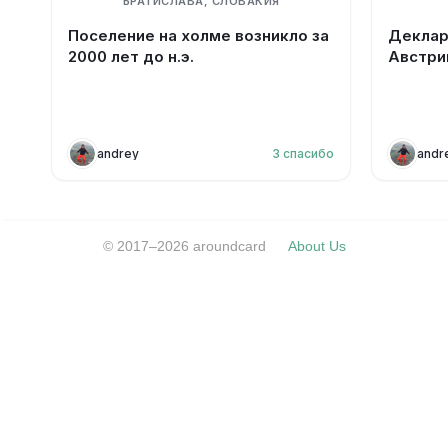
БРАТИСЛАВА, СЛОВАКИЯ
Поселение на холме возникло за
Деклар
2000 лет до н.э.
Австри
andrey
3
спасибо
andr
© 2017–2026 aroundcard
About Us