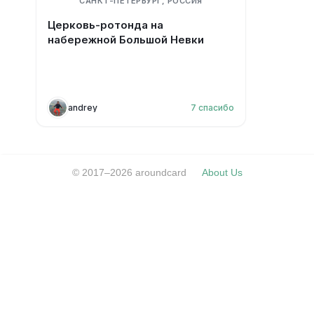
САНКТ-ПЕТЕРБУРГ, РОССИЯ
Церковь-ротонда на
набережной Большой Невки
andrey
7
спасибо
© 2017–2026 aroundcard
About Us