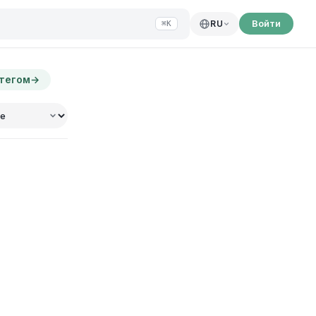
Войти
RU
⌘K
 тегом
→