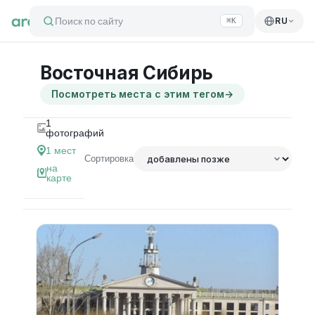
Поиск по сайту
RU
⌘K
Восточная Сибирь
Посмотреть места с этим тегом
→
1
фотографий
1
мест
Сортировка
на
карте