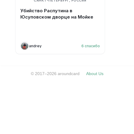
САНКТ-ПЕТЕРБУРГ, РОССИЯ
Убийство Распутина в
Юсуповском дворце на Мойке
andrey
6
спасибо
© 2017–2026 aroundcard
About Us