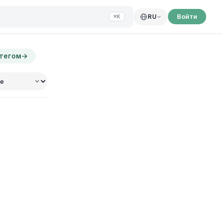
Войти
RU
⌘K
 тегом
→