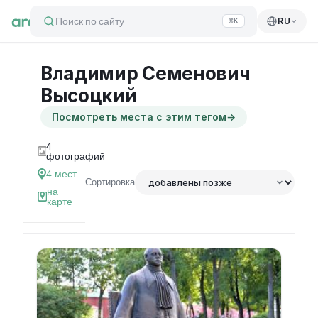
Поиск по сайту
RU
⌘K
Владимир Семенович
Высоцкий
Посмотреть места с этим тегом
→
4
фотографий
4
мест
Сортировка
на
карте