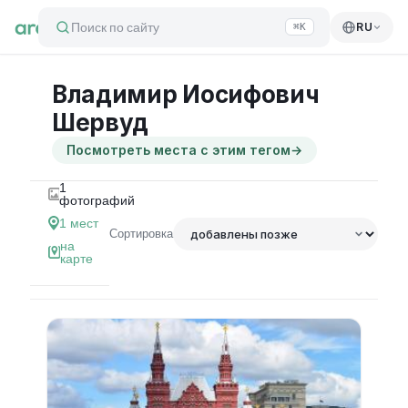
Поиск по сайту
RU
⌘K
Владимир Иосифович
Шервуд
Посмотреть места с этим тегом
→
1
фотографий
1
мест
Сортировка
на
карте