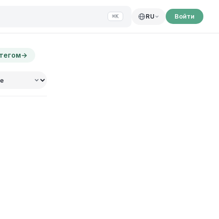
Войти
RU
⌘K
 тегом
→