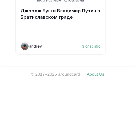
БРАТИСЛАВА, СЛОВАКИЯ
Джордж Буш и Владимир Путин в
Братиславском граде
andrey
3
спасибо
© 2017–2026 aroundcard
About Us