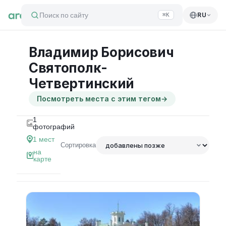
Поиск по сайту
RU
⌘K
Владимир Борисович
Святополк-
Четвертинский
Посмотреть места с этим тегом
→
1
фотографий
1
мест
Сортировка
на
карте