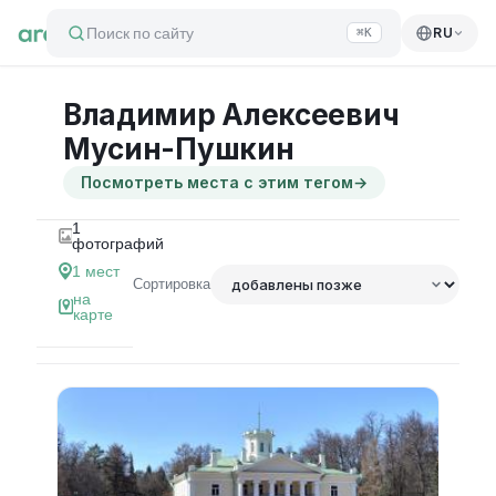
Поиск по сайту
RU
⌘K
Владимир Алексеевич
Мусин-Пушкин
Посмотреть места с этим тегом
→
1
фотографий
1
мест
Сортировка
на
карте