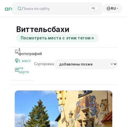
Поиск по сайту
RU
⌘K
Виттельсбахи
Посмотреть места с этим тегом
→
1
фотографий
1
мест
Сортировка
на
карте