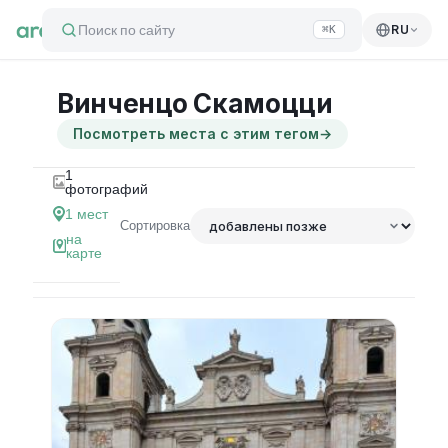
Поиск по сайту
RU
⌘K
Винченцо Скамоцци
Посмотреть места с этим тегом
→
1
фотографий
1
мест
Сортировка
на
карте