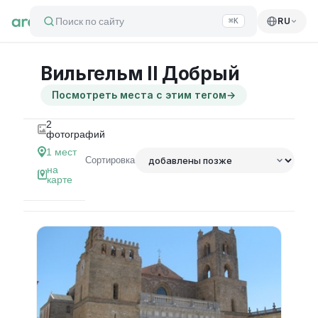
Поиск по сайту
RU
⌘K
Вильгельм II Добрый
Посмотреть места с этим тегом
→
2
фотографий
1
мест
Сортировка
на
карте