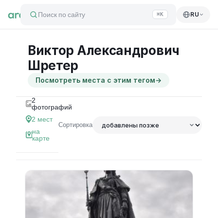
Поиск по сайту
RU
⌘K
Виктор Александрович
Шретер
Посмотреть места с этим тегом
→
2
фотографий
2
мест
Сортировка
на
карте