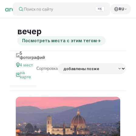
Поиск по сайту
RU
⌘K
вечер
Посмотреть места с этим тегом
→
5
фотографий
4
мест
Сортировка
на
карте