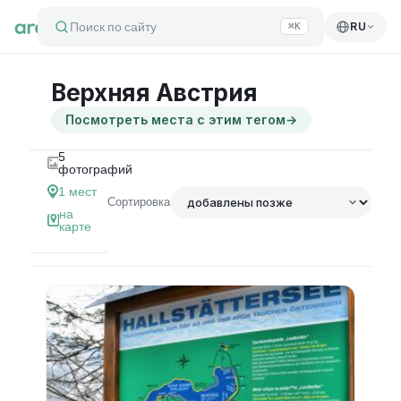
Поиск по сайту
RU
⌘K
Верхняя Австрия
Посмотреть места с этим тегом
→
5
фотографий
1
мест
Сортировка
на
карте