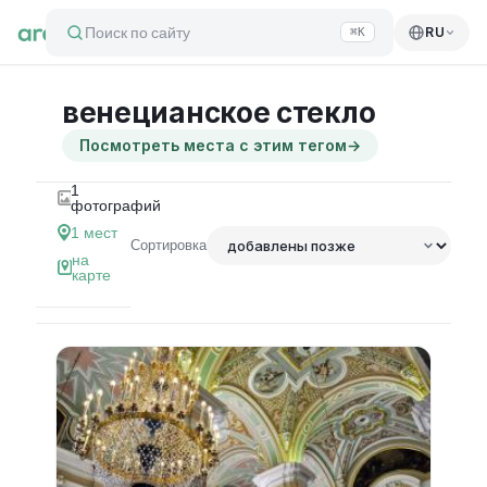
Поиск по сайту
RU
⌘K
венецианское стекло
Посмотреть места с этим тегом
→
1
фотографий
1
мест
Сортировка
на
карте